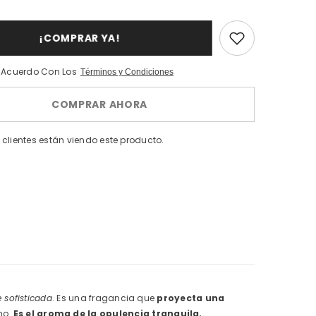
Parfums
De
Marly
Althair
¡COMPRAR YA!
Edp
125ml
Spray
e Acuerdo Con Los
Términos y Condiciones
COMPRAR AHORA
 clientes están viendo este producto.
 sofisticada
. Es una fragancia que
proyecta una
no.
Es el aroma de la opulencia tranquila.