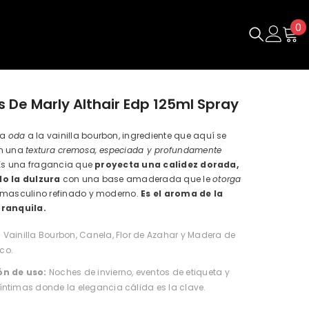
0
0
e
 De Marly Althair Edp 125ml Spray
na
oda
a la vainilla bourbon, ingrediente que aquí se
on una
textura cremosa, especiada y profundamente
 Es una fragancia que
proyecta una calidez dorada,
do la dulzura
con una base amaderada que le
otorga
 masculino refinado y moderno.
Es el aroma de la
tranquila.
:
Vainilla Bourbon, Canela, Flor de Azahar y Madera de
co.
ón de uso:
Noches de invierno, eventos de etiqueta y
íntimas donde la elegancia cálida es la clave.