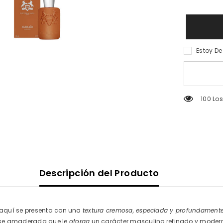
De
Marly
Althair
Edp
125ml
Spray
Estoy D
100 Los
Descripción del Producto
e aquí se presenta con una
textura cremosa, especiada y profundamente
se amaderada que le
otorga
un carácter masculino refinado y moder