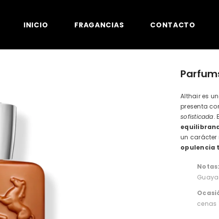
INICIO
FRAGANCIAS
CONTACTO
Parfums
Althair es u
presenta c
sofisticada
.
equilibran
un carácter
opulencia 
Notas
Guaya
Ocasi
cenas 