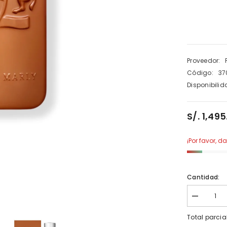
Proveedor:
Código:
37
Disponibilid
S/. 1,49
¡Por favor, d
Cantidad:
Disminuir
cantidad
para
Total parcia
Parfums