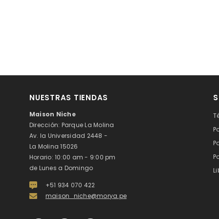
NUESTRAS TIENDAS
S
Maison Niche
T
Dirección: Parque La Molina
P
Av. la Universidad 2448 -
P
La Molina 15026
P
Horario: 10:00 am - 9:00 pm
de Lunes a Domingo
L
+51 934 070 422
maison_niche@morya.pe