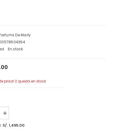
Parfums De Marly
00578504364
ad:
En stock
5.00
ate prisa! 2 queda en stock
aumentar
la
cantidad
S/. 1,495.00
l:
para