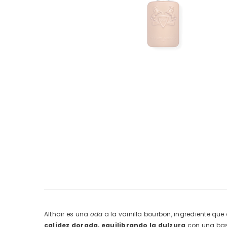
Althair es una
oda
a la vainilla bourbon, ingrediente qu
calidez dorada, equilibrando la dulzura
con una ba