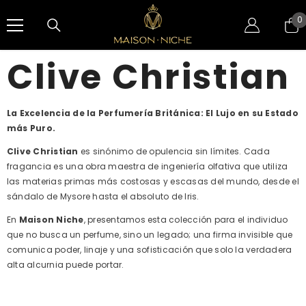
SALTAR AL CONTENIDO
0
0
e
Clive Christian
La Excelencia de la Perfumería Británica: El Lujo en su Estado
más Puro.
Clive Christian
es sinónimo de opulencia sin límites.
Cada
fragancia es una obra maestra de ingeniería olfativa que utiliza
las materias primas más costosas y escasas del mundo,
desde el
sándalo de Mysore hasta el absoluto de Iris.
En
Maison Niche
,
presentamos esta colección para el individuo
que no busca un perfume,
sino un legado; una firma invisible que
comunica poder,
linaje y una sofisticación que solo la verdadera
alta alcurnia puede portar.