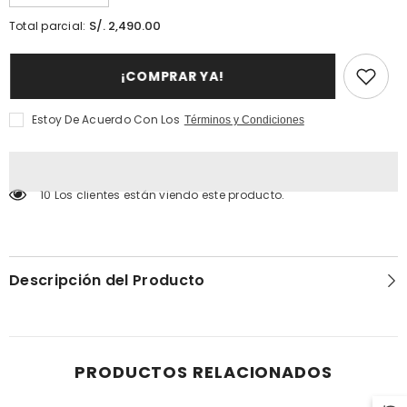
cantidad
la
para
cantidad
S/. 2,490.00
Total parcial:
Clive
para
Christian
Clive
Blonde
Christian
¡COMPRAR YA!
Amber
Blonde
50ml
Amber
XXI
50ml
Art
XXI
Estoy De Acuerdo Con Los
Términos y Condiciones
Deco
Art
Noble
Deco
Collection
Noble
Collection
10 Los clientes están viendo este producto.
Descripción del Producto
PRODUCTOS RELACIONADOS