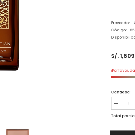
Proveedor:
Código:
65
Disponibilid
S/. 1,60
¡Por favor, d
Cantidad:
Disminuir
cantidad
para
Total parcia
Clive
Christian
C
Woody