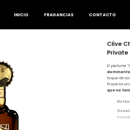
INICIO
FRAGANCIAS
CONTACTO
Clive C
Private
El perfume "
dominante 
toque de az
Proyecta u
que no tem
Notas
Ocasi
moment