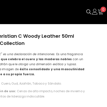
0
0
e
hristian C Woody Leather 50ml
 Collection
C" es una declaración de intenciones.
Es una fragancia
que celebra el cuero y las maderas nobles
con un
afrán que le
otorga una dimensión exótica y lujosa.
na imagen de
éxito consolidado y una masculinidad
e a su propia fuerza.
:
Cuero, Oud, Azafrán, Tabaco y Sándalo.
ón de uso:
Cenas de alto impacto, noches de invierno y
os de liderazgo indiscutible.