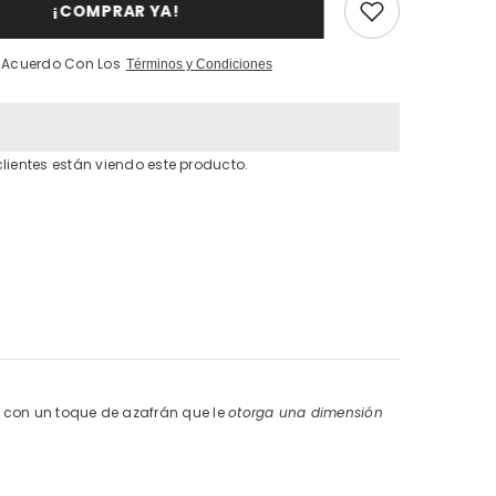
Woody
¡COMPRAR YA!
Leather
50ml
Private
e Acuerdo Con Los
Términos y Condiciones
Collection
 clientes están viendo este producto.
con un toque de azafrán que le
otorga una dimensión