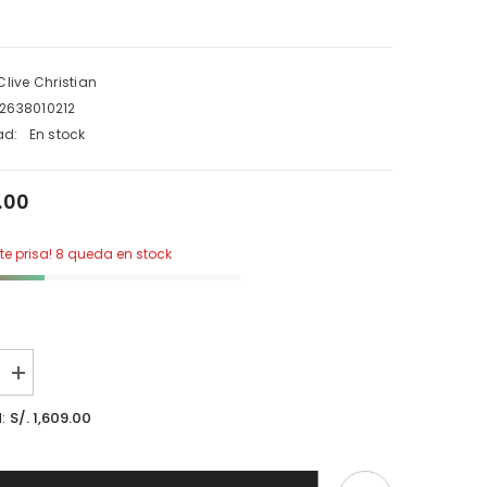
Clive Christian
2638010212
ad:
En stock
9.00
ate prisa! 8 queda en stock
aumentar
la
cantidad
S/. 1,609.00
l:
para
Clive
Christian
C