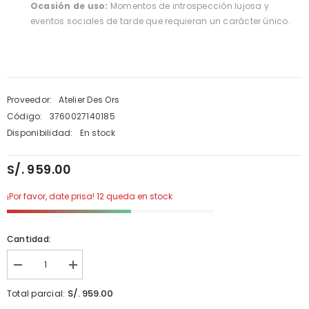
Ocasión de uso:
Momentos de introspección lujosa y
eventos sociales de tarde que requieran un carácter único.
Proveedor:
Atelier Des Ors
Código:
3760027140185
Disponibilidad:
En stock
S/. 959.00
¡Por favor, date prisa! 12 queda en stock
Cantidad:
Disminuir
aumentar
cantidad
la
para
cantidad
S/. 959.00
Total parcial:
Atelier
para