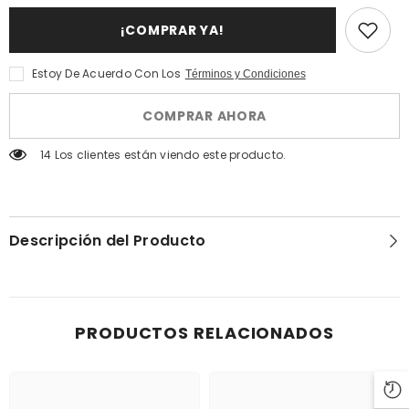
Des
Atelier
Ors
Des
¡COMPRAR YA!
Musc
Ors
Immortel
Musc
Edp
Immortel
100ml
Edp
Estoy De Acuerdo Con Los
Términos y Condiciones
100ml
COMPRAR AHORA
14 Los clientes están viendo este producto.
Descripción del Producto
PRODUCTOS RELACIONADOS