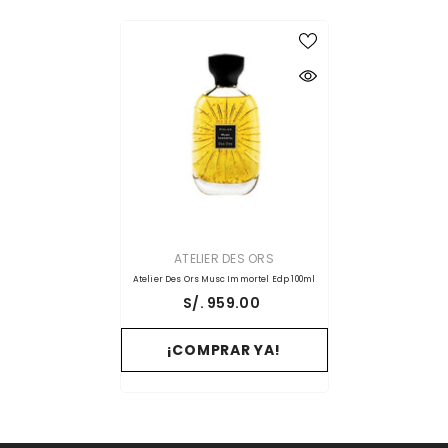
PROVEEDOR:
ATELIER DES ORS
Atelier Des Ors Musc Immortel Edp 100ml
S/. 959.00
¡COMPRAR YA!