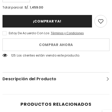
cantidad
la
para
cantidad
S/. 1,459.00
Total parcial:
Atelier
para
Des
Atelier
Ors
Des
¡COMPRAR YA!
Rose
Ors
Omeyyade
Rose
-
Omeyyade
Extrait
-
Estoy De Acuerdo Con Los
Términos y Condiciones
30%
Extrait
-
30%
100ml
-
COMPRAR AHORA
100ml
125 Los clientes están viendo este producto.
Descripción del Producto
PRODUCTOS RELACIONADOS