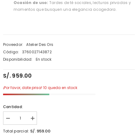
Ocasión de uso:
Tardes de té sociales, lecturas privadas y
momentos que busquen una elegancia acogedora.
Proveedor:
Atelier Des Ors
Código:
3760027143872
Disponibilidad:
En stock
S/. 959.00
¡Por favor, date prisa! 10 queda en stock
Cantidad:
Disminuir
aumentar
cantidad
la
para
cantidad
S/. 959.00
Total parcial:
Atelier
para