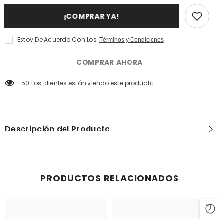
Des
Atelier
Ors
Des
¡COMPRAR YA!
Blue
Ors
Madeleine
Blue
-
Madeleine
Edp
-
Estoy De Acuerdo Con Los
Términos y Condiciones
100ml
Edp
100ml
COMPRAR AHORA
50 Los clientes están viendo este producto.
Descripción del Producto
PRODUCTOS RELACIONADOS