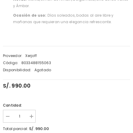
y Ámbar.
Ocasión de uso:
Días soleados, bodas al aire libre y
mañanas que requieran una elegancia refrescante.
Proveedor:
Xerjoff
Código:
8033488155063
Disponibilidad:
Agotado
S/. 990.00
Cantidad:
Disminuir
aumentar
cantidad
la
para
cantidad
S/. 990.00
Total parcial:
Xerjoff
para