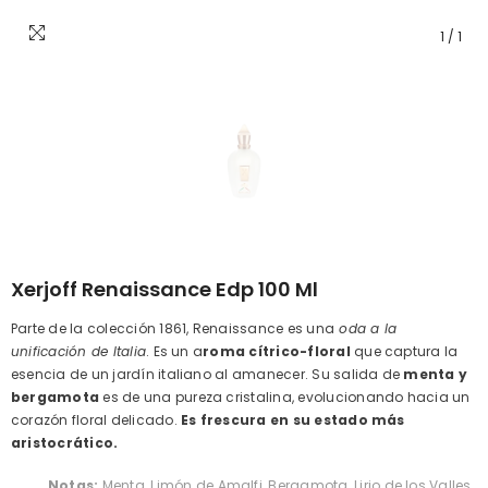
1
/
1
Xerjoff Renaissance Edp 100 Ml
Parte de la colección 1861, Renaissance es una
oda a la
unificación de Italia
. Es un a
roma cítrico-floral
que captura la
esencia de un jardín italiano al amanecer. Su salida de
menta y
bergamota
es de una pureza cristalina, evolucionando hacia un
corazón floral delicado.
Es frescura en su estado más
aristocrático.
Notas:
Menta, Limón de Amalfi, Bergamota, Lirio de los Valles