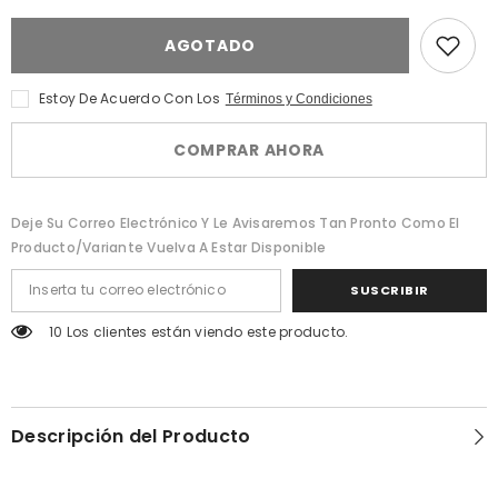
Renaissance
Xerjoff
Edp
Renaissance
AGOTADO
100
Edp
Ml
100
Ml
Estoy De Acuerdo Con Los
Términos y Condiciones
COMPRAR AHORA
Deje Su Correo Electrónico Y Le Avisaremos Tan Pronto Como El
Producto/variante Vuelva A Estar Disponible
SUSCRIBIR
10 Los clientes están viendo este producto.
Descripción del Producto