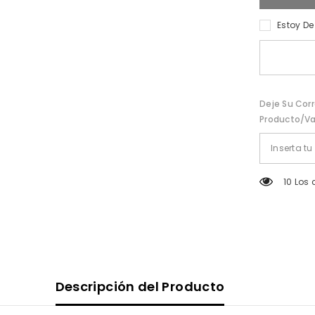
50
Ml
Estoy D
Deje Su Cor
Producto/va
38 Los 
Descripción del Producto