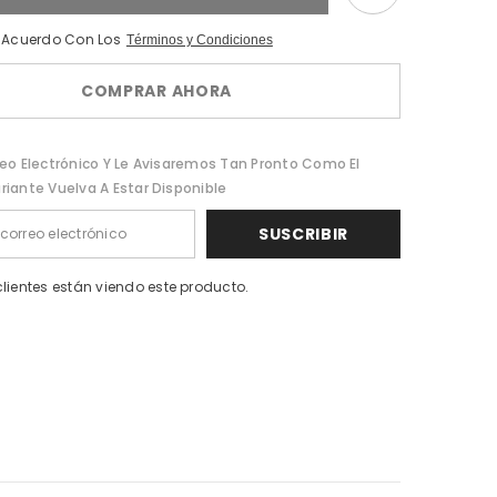
Edp
50
Ml
e Acuerdo Con Los
Términos y Condiciones
COMPRAR AHORA
reo Electrónico Y Le Avisaremos Tan Pronto Como El
riante Vuelva A Estar Disponible
SUSCRIBIR
clientes están viendo este producto.