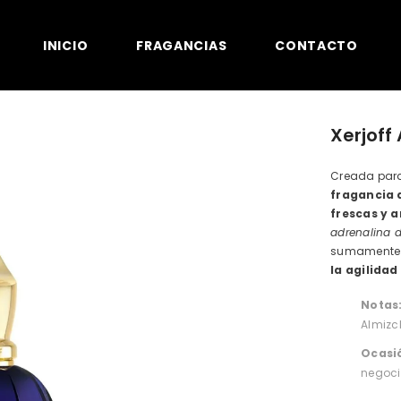
INICIO
FRAGANCIAS
CONTACTO
Xerjoff
Creada para 
fragancia 
frescas y
adrenalina d
sumamente 
la agilida
Notas
Almizcl
Ocasi
negocio