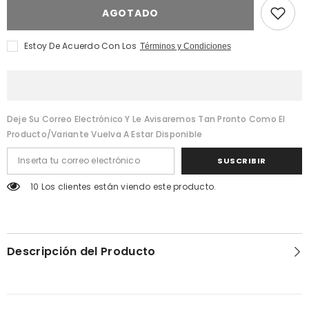
Iommi
Tony
AGOTADO
100ml
Iommi
Monkey
100ml
Special
Monkey
Special
Estoy De Acuerdo Con Los
Términos y Condiciones
Deje Su Correo Electrónico Y Le Avisaremos Tan Pronto Como El
Producto/variante Vuelva A Estar Disponible
SUSCRIBIR
50 Los clientes están viendo este producto.
Descripción del Producto