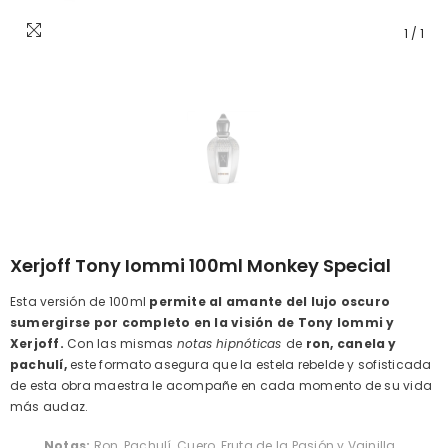
1
/
1
Xerjoff Tony Iommi 100ml Monkey Special
Esta versión de 100ml
permite al amante del lujo oscuro
sumergirse por completo en la visión de Tony Iommi y
Xerjoff.
Con las mismas
notas hipnóticas
de
ron, canela y
pachulí,
este formato asegura que la estela rebelde y sofisticada
de esta obra maestra le acompañe en cada momento de su vida
más audaz.
Notas:
Ron, Pachulí, Cuero, Fruta de la Pasión y Vainilla.