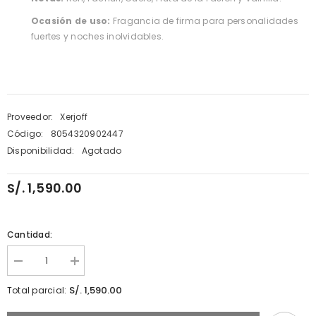
Ocasión de uso:
Fragancia de firma para personalidades
fuertes y noches inolvidables.
Proveedor:
Xerjoff
Código:
8054320902447
Disponibilidad:
Agotado
S/. 1,590.00
Cantidad:
Disminuir
aumentar
cantidad
la
para
cantidad
S/. 1,590.00
Total parcial:
Xerjoff
para
Tony
Xerjoff