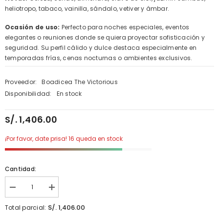
heliotropo, tabaco, vainilla, sándalo, vetiver y ámbar.
Ocasión de uso:
Perfecto para noches especiales, eventos
elegantes o reuniones donde se quiera proyectar sofisticación y
seguridad. Su perfil cálido y dulce destaca especialmente en
temporadas frías, cenas nocturnas o ambientes exclusivos.
Proveedor:
Boadicea The Victorious
Disponibilidad:
En stock
S/. 1,406.00
¡Por favor, date prisa! 16 queda en stock
Cantidad:
Disminuir
aumentar
cantidad
la
para
cantidad
S/. 1,406.00
Total parcial:
Bodacious
para